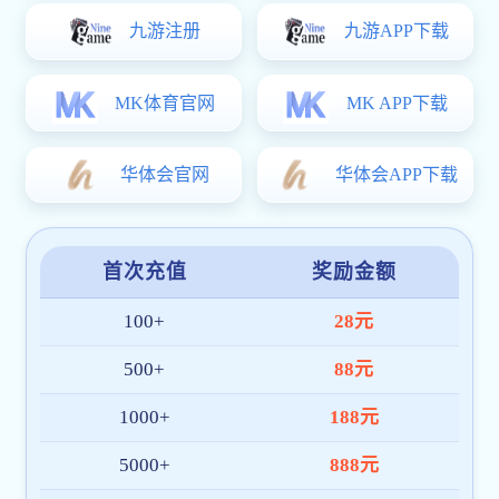
首页
/
体育资讯
在篮球的世界里，詹姆斯和字母哥都是无可争议的巨
星，他们在场上的每一个瞬间都可能影响比赛的走
向。尤其是在关键时刻，詹姆斯的盖帽与抢断，以及
字母哥冷静反应的互动，不仅展示了个人技艺，更揭
示了团队合作、心理素质以及比赛智慧的重要性。本
文将从四个方面详细分析这一经典瞬间所传递出的深
层次真相，包括领导力的体现、心理战术的较量、技
术能力与适应性的结合以及团队协作的重要性，旨在
让读者更深刻地理解这场比赛背后的意义。
1、领导力的体现