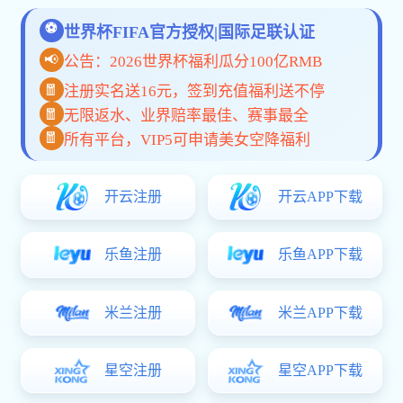
詹姆斯最后盖帽与抢断瞬间字母哥
的冷静反应揭示了什么真相
2026-07-03 04:37
32 次阅读