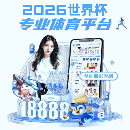
注册入口
全天更新 ·
爱游戏
赛事实
时同步
无论您身在何处，
爱游戏APP
为您带来高速、高
清、稳定的观赛体验。
下载客户端
网页端访问